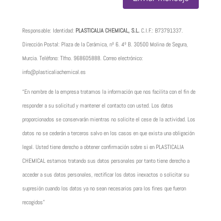
Responsable: Identidad:
PLASTICALIA CHEMICAL, S.L.
C.I.F.:
B73791337
.
Dirección Postal: Plaza de la Cerámica, nº 6. 4º B. 30500 Molina de Segura,
Murcia. Teléfono: Tlfno.
968605888
. Correo electrónico:
info@plasticaliachemical.es
“En nombre de la empresa tratamos la información que nos facilita con el fin de
responder a su solicitud y mantener el contacto con usted. Los datos
proporcionados se conservarán mientras no solicite el cese de la actividad. Los
datos no se cederán a terceros salvo en los casos en que exista una obligación
legal. Usted tiene derecho a obtener confirmación sobre si en PLASTICALIA
CHEMICAL estamos tratando sus datos personales por tanto tiene derecho a
acceder a sus datos personales, rectificar los datos inexactos o solicitar su
supresión cuando los datos ya no sean necesarios para los fines que fueron
recogidos”