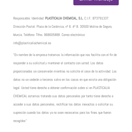
Responsable: Identidad:
PLASTICALIA CHEMICAL, S.L.
C.I.F.:
B73791337
.
Dirección Postal: Plaza de la Cerámica, nº 6. 4º B. 30500 Molina de Segura,
Murcia. Teléfono: Tlfno.
968605888
. Correo electrónico:
info@plasticaliachemical.es
“En nombre de la empresa tratamos la información que nos facilita con el fin de
responder a su solicitud y mantener el contacto con usted. Los datos
proporcionados se conservarán mientras no solicite el cese de la actividad. Los
datos no se cederán a terceros salvo en los casos en que exista una obligación
legal. Usted tiene derecho a obtener confirmación sobre si en PLASTICALIA
CHEMICAL estamos tratando sus datos personales por tanto tiene derecho a
acceder a sus datos personales, rectificar los datos inexactos o solicitar su
supresión cuando los datos ya no sean necesarios para los fines que fueron
recogidos”