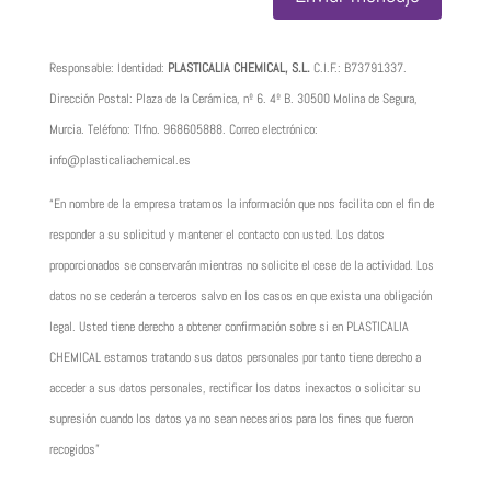
Responsable: Identidad:
PLASTICALIA CHEMICAL, S.L.
C.I.F.:
B73791337
.
Dirección Postal: Plaza de la Cerámica, nº 6. 4º B. 30500 Molina de Segura,
Murcia. Teléfono: Tlfno.
968605888
. Correo electrónico:
info@plasticaliachemical.es
“En nombre de la empresa tratamos la información que nos facilita con el fin de
responder a su solicitud y mantener el contacto con usted. Los datos
proporcionados se conservarán mientras no solicite el cese de la actividad. Los
datos no se cederán a terceros salvo en los casos en que exista una obligación
legal. Usted tiene derecho a obtener confirmación sobre si en PLASTICALIA
CHEMICAL estamos tratando sus datos personales por tanto tiene derecho a
acceder a sus datos personales, rectificar los datos inexactos o solicitar su
supresión cuando los datos ya no sean necesarios para los fines que fueron
recogidos”