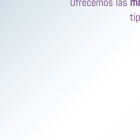
Ofrecemos las
ma
ti