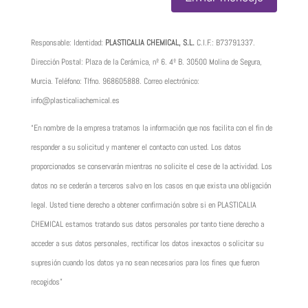
Responsable: Identidad:
PLASTICALIA CHEMICAL, S.L.
C.I.F.:
B73791337
.
Dirección Postal: Plaza de la Cerámica, nº 6. 4º B. 30500 Molina de Segura,
Murcia. Teléfono: Tlfno.
968605888
. Correo electrónico:
info@plasticaliachemical.es
“En nombre de la empresa tratamos la información que nos facilita con el fin de
responder a su solicitud y mantener el contacto con usted. Los datos
proporcionados se conservarán mientras no solicite el cese de la actividad. Los
datos no se cederán a terceros salvo en los casos en que exista una obligación
legal. Usted tiene derecho a obtener confirmación sobre si en PLASTICALIA
CHEMICAL estamos tratando sus datos personales por tanto tiene derecho a
acceder a sus datos personales, rectificar los datos inexactos o solicitar su
supresión cuando los datos ya no sean necesarios para los fines que fueron
recogidos”