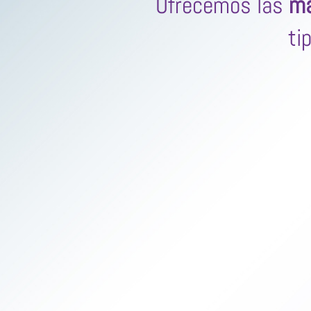
Ofrecemos las
ma
ti