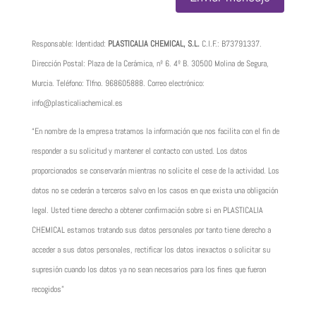
Responsable: Identidad:
PLASTICALIA CHEMICAL, S.L.
C.I.F.:
B73791337
.
Dirección Postal: Plaza de la Cerámica, nº 6. 4º B. 30500 Molina de Segura,
Murcia. Teléfono: Tlfno.
968605888
. Correo electrónico:
info@plasticaliachemical.es
“En nombre de la empresa tratamos la información que nos facilita con el fin de
responder a su solicitud y mantener el contacto con usted. Los datos
proporcionados se conservarán mientras no solicite el cese de la actividad. Los
datos no se cederán a terceros salvo en los casos en que exista una obligación
legal. Usted tiene derecho a obtener confirmación sobre si en PLASTICALIA
CHEMICAL estamos tratando sus datos personales por tanto tiene derecho a
acceder a sus datos personales, rectificar los datos inexactos o solicitar su
supresión cuando los datos ya no sean necesarios para los fines que fueron
recogidos”