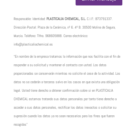
Responsable: Identidad:
PLASTICALIA CHEMICAL, S.L.
C.I.F.:
B73791337
.
Dirección Postal: Plaza de la Cerámica, nº 6. 4º B. 30500 Molina de Segura,
Murcia. Teléfono: Tlfno.
968605888
. Correo electrónico:
info@plasticaliachemical.es
“En nombre de la empresa tratamos la información que nos facilita con el fin de
responder a su solicitud y mantener el contacto con usted. Los datos
proporcionados se conservarán mientras no solicite el cese de la actividad. Los
datos no se cederán a terceros salvo en los casos en que exista una obligación
legal. Usted tiene derecho a obtener confirmación sobre si en PLASTICALIA
CHEMICAL estamos tratando sus datos personales por tanto tiene derecho a
acceder a sus datos personales, rectificar los datos inexactos o solicitar su
supresión cuando los datos ya no sean necesarios para los fines que fueron
recogidos”