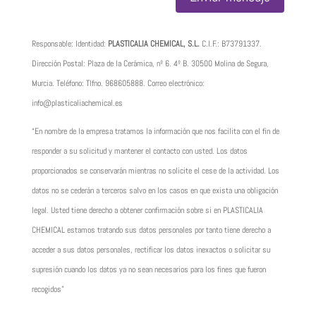
Responsable: Identidad:
PLASTICALIA CHEMICAL, S.L.
C.I.F.:
B73791337
.
Dirección Postal: Plaza de la Cerámica, nº 6. 4º B. 30500 Molina de Segura,
Murcia. Teléfono: Tlfno.
968605888
. Correo electrónico:
info@plasticaliachemical.es
“En nombre de la empresa tratamos la información que nos facilita con el fin de
responder a su solicitud y mantener el contacto con usted. Los datos
proporcionados se conservarán mientras no solicite el cese de la actividad. Los
datos no se cederán a terceros salvo en los casos en que exista una obligación
legal. Usted tiene derecho a obtener confirmación sobre si en PLASTICALIA
CHEMICAL estamos tratando sus datos personales por tanto tiene derecho a
acceder a sus datos personales, rectificar los datos inexactos o solicitar su
supresión cuando los datos ya no sean necesarios para los fines que fueron
recogidos”