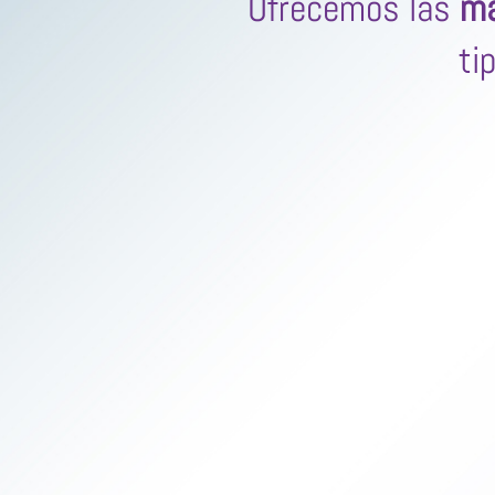
Ofrecemos las
ma
ti