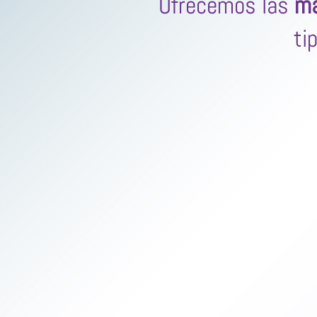
Ofrecemos las
ma
ti