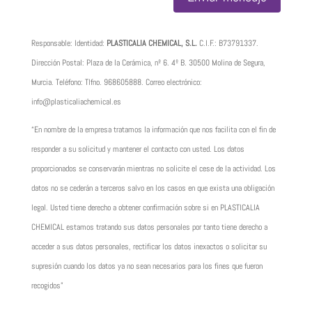
Responsable: Identidad:
PLASTICALIA CHEMICAL, S.L.
C.I.F.:
B73791337
.
Dirección Postal: Plaza de la Cerámica, nº 6. 4º B. 30500 Molina de Segura,
Murcia. Teléfono: Tlfno.
968605888
. Correo electrónico:
info@plasticaliachemical.es
“En nombre de la empresa tratamos la información que nos facilita con el fin de
responder a su solicitud y mantener el contacto con usted. Los datos
proporcionados se conservarán mientras no solicite el cese de la actividad. Los
datos no se cederán a terceros salvo en los casos en que exista una obligación
legal. Usted tiene derecho a obtener confirmación sobre si en PLASTICALIA
CHEMICAL estamos tratando sus datos personales por tanto tiene derecho a
acceder a sus datos personales, rectificar los datos inexactos o solicitar su
supresión cuando los datos ya no sean necesarios para los fines que fueron
recogidos”