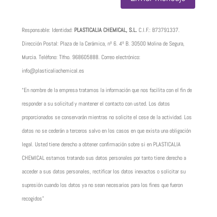
Responsable: Identidad:
PLASTICALIA CHEMICAL, S.L.
C.I.F.:
B73791337
.
Dirección Postal: Plaza de la Cerámica, nº 6. 4º B. 30500 Molina de Segura,
Murcia. Teléfono: Tlfno.
968605888
. Correo electrónico:
info@plasticaliachemical.es
“En nombre de la empresa tratamos la información que nos facilita con el fin de
responder a su solicitud y mantener el contacto con usted. Los datos
proporcionados se conservarán mientras no solicite el cese de la actividad. Los
datos no se cederán a terceros salvo en los casos en que exista una obligación
legal. Usted tiene derecho a obtener confirmación sobre si en PLASTICALIA
CHEMICAL estamos tratando sus datos personales por tanto tiene derecho a
acceder a sus datos personales, rectificar los datos inexactos o solicitar su
supresión cuando los datos ya no sean necesarios para los fines que fueron
recogidos”