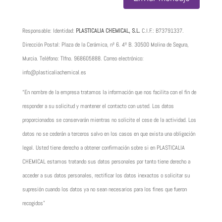
Responsable: Identidad:
PLASTICALIA CHEMICAL, S.L.
C.I.F.:
B73791337
.
Dirección Postal: Plaza de la Cerámica, nº 6. 4º B. 30500 Molina de Segura,
Murcia. Teléfono: Tlfno.
968605888
. Correo electrónico:
info@plasticaliachemical.es
“En nombre de la empresa tratamos la información que nos facilita con el fin de
responder a su solicitud y mantener el contacto con usted. Los datos
proporcionados se conservarán mientras no solicite el cese de la actividad. Los
datos no se cederán a terceros salvo en los casos en que exista una obligación
legal. Usted tiene derecho a obtener confirmación sobre si en PLASTICALIA
CHEMICAL estamos tratando sus datos personales por tanto tiene derecho a
acceder a sus datos personales, rectificar los datos inexactos o solicitar su
supresión cuando los datos ya no sean necesarios para los fines que fueron
recogidos”