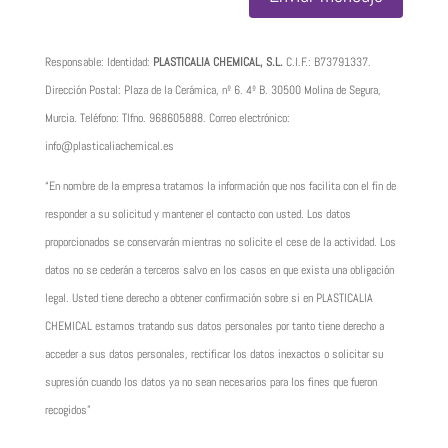
Responsable: Identidad:
PLASTICALIA CHEMICAL, S.L.
C.I.F.:
B73791337
.
Dirección Postal: Plaza de la Cerámica, nº 6. 4º B. 30500 Molina de Segura,
Murcia. Teléfono: Tlfno.
968605888
. Correo electrónico:
info@plasticaliachemical.es
“En nombre de la empresa tratamos la información que nos facilita con el fin de
responder a su solicitud y mantener el contacto con usted. Los datos
proporcionados se conservarán mientras no solicite el cese de la actividad. Los
datos no se cederán a terceros salvo en los casos en que exista una obligación
legal. Usted tiene derecho a obtener confirmación sobre si en PLASTICALIA
CHEMICAL estamos tratando sus datos personales por tanto tiene derecho a
acceder a sus datos personales, rectificar los datos inexactos o solicitar su
supresión cuando los datos ya no sean necesarios para los fines que fueron
recogidos”