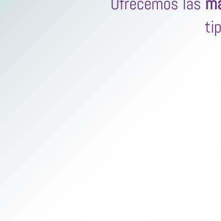
Ofrecemos las
ma
ti